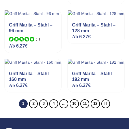
5.00
von 5
Griff Marita – Stahl –
Griff Marita – Stahl –
96 mm
128 mm
Ab
6.27
€
(1
)
Bewertet mit
Ab
6.27
€
5.00
von 5
Griff Marita – Stahl –
Griff Marita – Stahl –
160 mm
192 mm
Ab
6.27
€
Ab
6.27
€
1
2
3
4
…
10
11
12