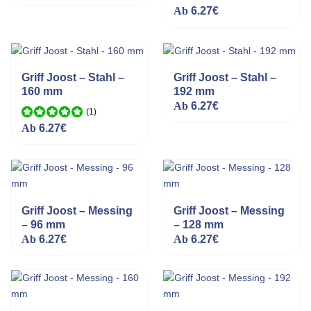
Bewertet mit
Ab
6.27
€
5.00
von 5
Griff Joost – Stahl –
Griff Joost – Stahl –
160 mm
192 mm
Ab
6.27
€
(1
)
Bewertet mit
Ab
6.27
€
5.00
von 5
Griff Joost – Messing
Griff Joost – Messing
– 96 mm
– 128 mm
Ab
6.27
€
Ab
6.27
€