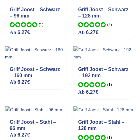
Griff Joost – Schwarz
Griff Joost – Schwarz
– 96 mm
– 128 mm
(1
)
(2
)
Bewertet mit
Bewertet mit
Ab
6.27
€
Ab
6.27
€
5.00
von 5
5.00
von 5
Griff Joost – Schwarz
Griff Joost – Schwarz
– 160 mm
– 192 mm
Ab
6.27
€
(1
)
Bewertet mit
Ab
6.27
€
5.00
von 5
Griff Joost – Stahl –
Griff Joost – Stahl –
96 mm
128 mm
Ab
6.27
€
(1
)