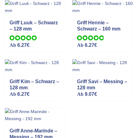
Griff Luuk – Schwarz
Griff Hennie –
– 128 mm
Schwarz – 160 mm
Bewertet mit
Ab
6.27
€
Bewertet
Ab
6.27
€
5.00
von 5
mit
4.89
von
5
Griff Kim – Schwarz –
Griff Savi – Messing –
128 mm
128 mm
Ab
6.27
€
Ab
9.07
€
Griff Anne-Marinde –
Messing – 192 mm