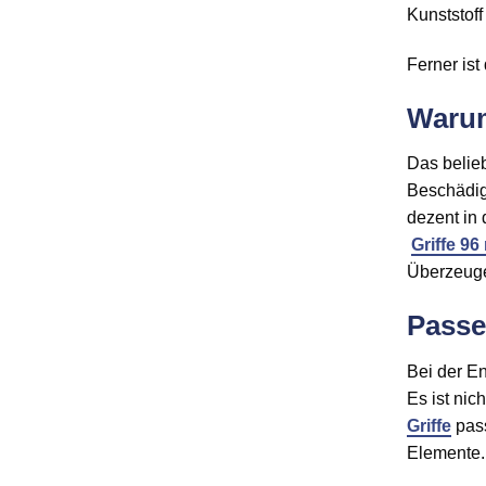
Kunststof
Ferner is
Warum
Das belieb
Beschädig
dezent in 
Griffe 9
Überzeuge
Passe
Bei der En
Es ist nic
Griffe
pass
Elemente.