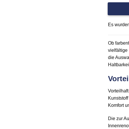
Es wurden
Ob farbenf
vielfälti
die Auswah
Haltbarkei
Vorte
Vorteilha
Kunststoff
Komfort un
Die zur Au
Innenreno