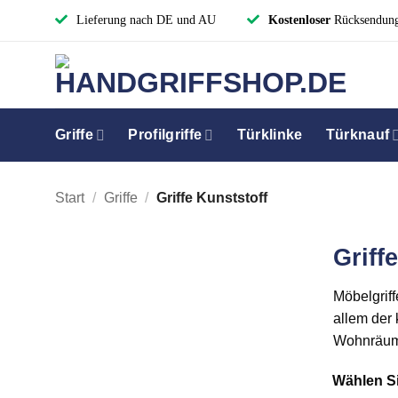
Zum
Lieferung nach DE und AU
Kostenloser
Rücksendun
Inhalt
springen
Griffe
Profilgriffe
Türklinke
Türknauf
Start
/
Griffe
/
Griffe Kunststoff
Griff
Möbelgriff
allem der 
Wohnräume
Wählen Si