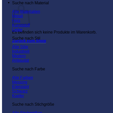
Warenkorb
Suche nach Material
Alle Materialien
Metall
Holz
Kunststoff
Leder
Es befinden sich keine Produkte im Warenkorb.
Suche nach Stil
Zurück zum Shop
Alle Stile
Industriell
Modern
Antiquität
Suche nach Farbe
Alle Farben
Messing
Edelstahl
Schwarz
Kupfer
Suche nach Stichgröße
Alle Stichgrößen