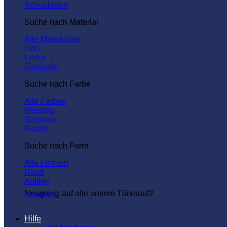
Schubladen
Suche nach Material
Alle Materialien
Holz
Leder
Edelstahl
Suche nach Farbe
Alle Farben
Messing
Schwarz
Kupfer
Suche nach Form
Alle Formen
Rund
Antiker
Neugierig auf alle unsere Türknauf?
Ansehen
Hilfe