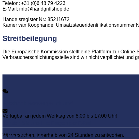
Telefon: +31 (0)6 48 79 4223
E-Mail: info@handgriffshop.de
Handelsregister Nr.: 85211672
Kamer van Koophandel Umsatzsteueridentifikationsnummer
Streitbeilegung
Die Europäische Kommission stellt eine Plattform zur Online-S
Verbraucherschlichtungsstelle sind wir nicht verpflichtet und gr
Facebook Messenger mit uns!
Verfügbar an jedem Werktag von 8:00 bis 17:00 Uhr!
Senden Sie uns Ihre Fragen per E-Mail
Wir versuchen, innerhalb von 24 Stunden zu antworten.
Handgriffshop.de