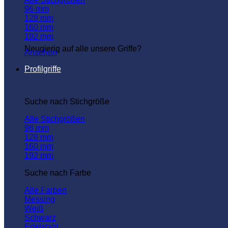
96 mm
128 mm
160 mm
192 mm
Neugierig auf alle unsere Griffe?
Ansehen
Profilgriffe
Suche nach Stichgröße
Alle Stichgrößen
96 mm
128 mm
160 mm
192 mm
Suche nach Farbe
Alle Farben
Messing
Weiß
Schwarz
Edelstahl