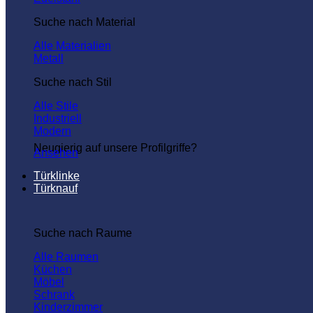
Suche nach Material
Alle Materialien
Metall
Suche nach Stil
Alle Stile
Industriell
Modern
Neugierig auf unsere Profilgriffe?
Ansehen
Türklinke
Türknauf
Suche nach Raume
Alle Raumen
Küchen
Möbel
Schrank
Kinderzimmer