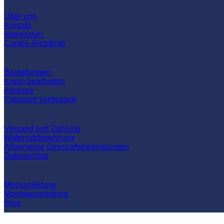
Über uns
Kontakt
Impressum
Cookie-Richtlinie
Mein Konto
Bestellungen
Konto bearbeiten
Adresse
Passwort vergessen
Über Ihre Bestellung
Versand und Zahlung
Widerrufsbelehrung
Allgemeine Geschaftsbedingungen
Datenschutz
Hilfe bei Ihrer Bestellung
Messanleitung
Montageanleitung
Blog