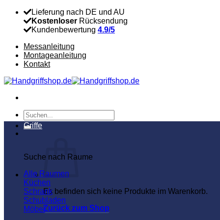
Zum
Lieferung nach DE und AU
Inhalt
Kostenloser
Rücksendung
springen
Kundenbewertung
4.9/5
Messanleitung
Montageanleitung
Kontakt
Suchen
nach:
Griffe
Suche nach Raume
Alle Raumen
Küchen
Schrank
Es befinden sich keine Produkte im Warenkorb.
Schubladen
Zurück zum Shop
Möbel