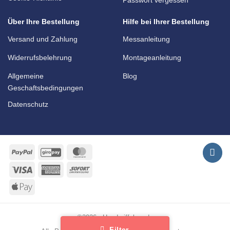
Über Ihre Bestellung
Hilfe bei Ihrer Bestellung
Versand und Zahlung
Messanleitung
Widerrufsbelehrung
Montageanleitung
Allgemeine
Blog
Geschaftsbedingungen
Datenschutz
PayPal
GiroPay
MasterCard
Visa
American
Sofort
Express
Apple
Pay
©2026 - Handgriffshop.de
Filter