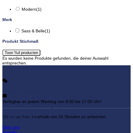
Modern
(1)
Merk
Sass & Belle
(1)
Produkt Stichmaß
Toon
%d
producten
Es wurden keine Produkte gefunden, die deiner Auswahl
entsprechen.
Facebook Messenger mit uns!
Verfügbar an jedem Werktag von 8:00 bis 17:00 Uhr!
Senden Sie uns Ihre Fragen per E-Mail
Handgriffshop.de
Wir versuchen, innerhalb von 24 Stunden zu antworten.
Über uns
Kontakt