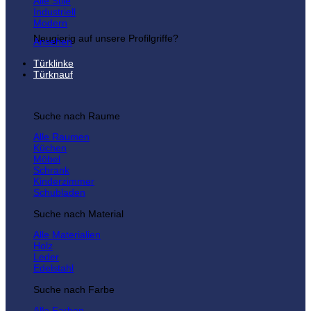
Alle Stile
Industriell
Modern
Neugierig auf unsere Profilgriffe?
Ansehen
Türklinke
Türknauf
Suche nach Raume
Alle Raumen
Küchen
Möbel
Schrank
Kinderzimmer
Schubladen
Suche nach Material
Alle Materialien
Holz
Leder
Edelstahl
Suche nach Farbe
Alle Farben