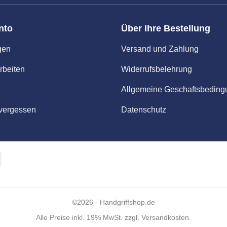
nto
Über Ihre Bestellung
gen
Versand und Zahlung
rbeiten
Widerrufsbelehrung
Allgemeine Geschaftsbedin
vergessen
Datenschutz
Apple
Pay
©2026 - Handgriffshop.de
Alle Preise inkl. 19% MwSt. zzgl. Versandkosten.