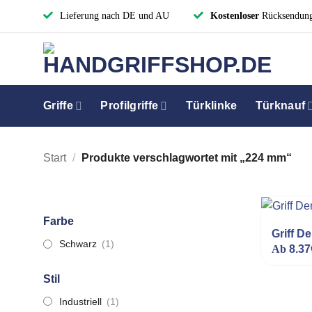
Zum
Lieferung nach DE und AU
Kostenloser
Rücksendun
Inhalt
springen
Griffe
Profilgriffe
Türklinke
Türknauf
Start
/
Produkte verschlagwortet mit „224 mm“
Farbe
Griff D
Schwarz
(1)
Ab
8.37
Stil
Industriell
(1)