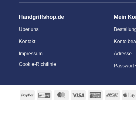
Handgriffshop.de
Mein Ko
Über uns
Bestellun
Kontakt
Konto bea
Impressum
Adresse
Cookie-Richtlinie
Passwort 
PayPal
GiroPay
MasterCard
Visa
American
Sofort
Express