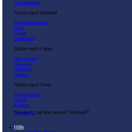
Schubladen
Suche nach Material
Alle Materialien
Holz
Leder
Edelstahl
Suche nach Farbe
Alle Farben
Messing
Schwarz
Kupfer
Suche nach Form
Alle Formen
Rund
Antiker
Neugierig auf alle unsere Türknauf?
Ansehen
Hilfe