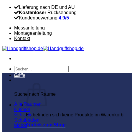
Zum
Lieferung nach DE und AU
Inhalt
Kostenloser
Rücksendung
springen
Kundenbewertung
4.9/5
Messanleitung
Montageanleitung
Kontakt
Suchen
nach:
Griffe
Suche nach Raume
Alle Raumen
Küchen
Schrank
Es befinden sich keine Produkte im Warenkorb.
Schubladen
Zurück zum Shop
Möbel