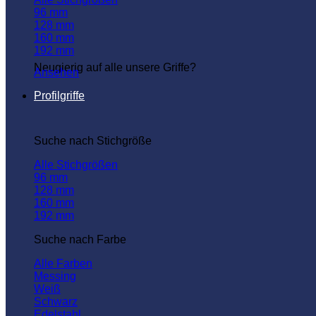
96 mm
128 mm
160 mm
192 mm
Neugierig auf alle unsere Griffe?
Ansehen
Profilgriffe
Suche nach Stichgröße
Alle Stichgrößen
96 mm
128 mm
160 mm
192 mm
Suche nach Farbe
Alle Farben
Messing
Weiß
Schwarz
Edelstahl