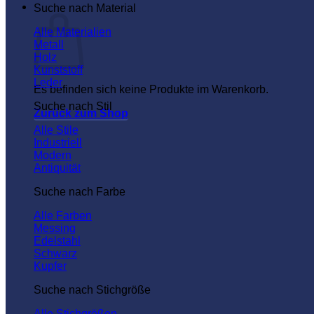
Warenkorb
Suche nach Material
Alle Materialien
Metall
Holz
Kunststoff
Leder
Es befinden sich keine Produkte im Warenkorb.
Suche nach Stil
Zurück zum Shop
Alle Stile
Industriell
Modern
Antiquität
Suche nach Farbe
Alle Farben
Messing
Edelstahl
Schwarz
Kupfer
Suche nach Stichgröße
Alle Stichgrößen