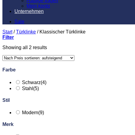
Häufige fragen
Mein konto
Unternehmen
Sale
Start
/
Türklinke
/
Klassischer Türklinke
Filter
Showing all 2 results
Farbe
Schwarz
(4)
Stahl
(5)
Stil
Modern
(9)
Merk