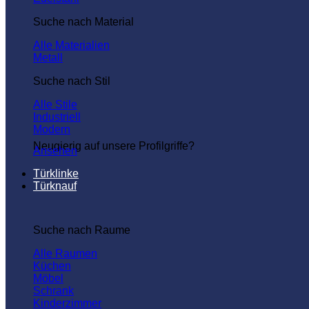
Suche nach Material
Alle Materialien
Metall
Suche nach Stil
Alle Stile
Industriell
Modern
Neugierig auf unsere Profilgriffe?
Ansehen
Türklinke
Türknauf
Suche nach Raume
Alle Raumen
Küchen
Möbel
Schrank
Kinderzimmer