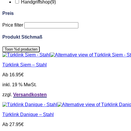
Handgriffshop
(9)
Preis
Price filter
Produkt Stichmaß
Toon
%d
producten
Türklink Siem – Stahl
Ab
16.95
€
inkl. 19 % MwSt.
zzgl.
Versandkosten
Türklink Danique – Stahl
Ab
27.95
€