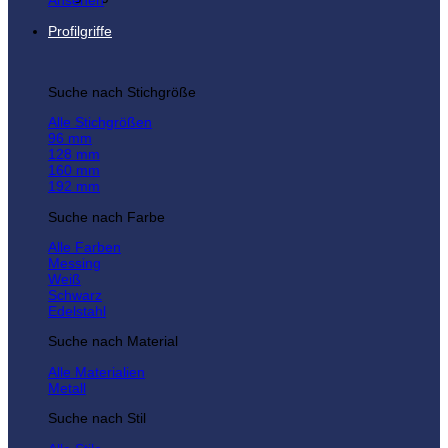
Ansehen
Profilgriffe
Suche nach Stichgröße
Alle Stichgrößen
96 mm
128 mm
160 mm
192 mm
Suche nach Farbe
Alle Farben
Messing
Weiß
Schwarz
Edelstahl
Suche nach Material
Alle Materialien
Metall
Suche nach Stil