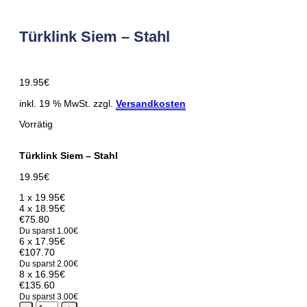
Türklink Siem – Stahl
19.95
€
inkl. 19 % MwSt. zzgl.
Versandkosten
Vorrätig
Türklink Siem – Stahl
19.95
€
1 x
19.95
€
4 x
18.95
€
€75.80
Du sparst
1.00
€
6 x
17.95
€
€107.70
Du sparst
2.00
€
8 x
16.95
€
€135.60
Du sparst
3.00
€
Türklink