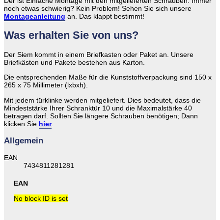
Der ist Einfache Montage mit den mitgelieferten Schrauben. Immer
noch etwas schwierig? Kein Problem! Sehen Sie sich unsere
Montageanleitung
an. Das klappt bestimmt!
Was erhalten Sie von uns?
Der Siem kommt in einem Briefkasten oder Paket an. Unsere
Briefkästen und Pakete bestehen aus Karton.
Die entsprechenden Maße für die Kunststoffverpackung sind 150 x
265 x 75 Millimeter (lxbxh).
Mit jedem türklinke werden mitgeliefert. Dies bedeutet, dass die
Mindeststärke Ihrer Schranktür 10 und die Maximalstärke 40
betragen darf. Sollten Sie längere Schrauben benötigen; Dann
klicken Sie
hier
.
Allgemein
EAN
7434811281281
EAN
No block ID is set