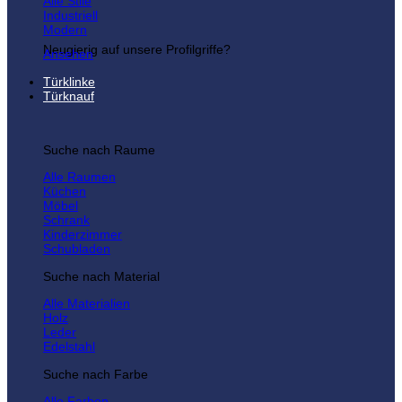
Alle Stile
Industriell
Modern
Neugierig auf unsere Profilgriffe?
Ansehen
Türklinke
Türknauf
Suche nach Raume
Alle Raumen
Küchen
Möbel
Schrank
Kinderzimmer
Schubladen
Suche nach Material
Alle Materialien
Holz
Leder
Edelstahl
Suche nach Farbe
Alle Farben