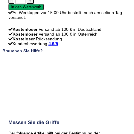
Siem
In den Warenkorb
-
An Werktagen vor 15:00 Uhr bestellt, noch am selben Tag
Stahl
versandt.
Menge
Kostenloser
Versand ab 100 € in Deutschland
Kostenloser
Versand ab 100 € in Österreich
Kosteloser
Rücksendung
Kundenbewertung
4.9/5
Brauchen Sie Hilfe?
Messen Sie die Griffe
Der folgende Artikel hilft bei der Bestimmung der