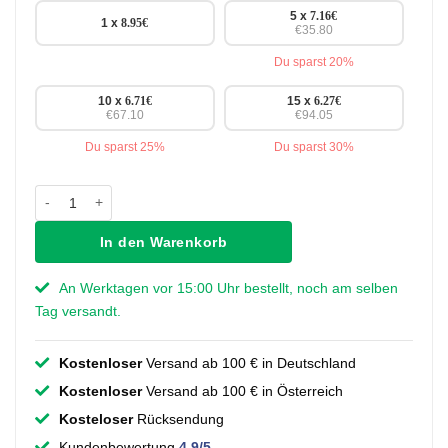
5 x
7.16
€
1 x
8.95
€
€35.80
Du sparst 20%
10 x
6.71
€
15 x
6.27
€
€67.10
€94.05
Du sparst 25%
Du sparst 30%
Griff Agnes - Messing - 96 mm Menge
In den Warenkorb
An Werktagen vor 15:00 Uhr bestellt, noch am selben
Tag versandt.
Kostenloser
Versand ab 100 € in Deutschland
Kostenloser
Versand ab 100 € in Österreich
Kosteloser
Rücksendung
Kundenbewertung
4.9/5