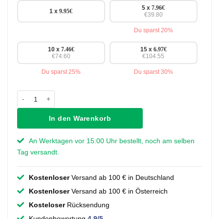
5 x
7.96
€
1 x
9.95
€
€39.80
Du sparst 20%
10 x
7.46
€
15 x
6.97
€
€74.60
€104.55
Du sparst 25%
Du sparst 30%
Griff Jeannet - Schwarz - 160 mm Menge
In den Warenkorb
An Werktagen vor 15:00 Uhr bestellt, noch am selben
Tag versandt.
Kostenloser
Versand ab 100 € in Deutschland
Kostenloser
Versand ab 100 € in Österreich
Kosteloser
Rücksendung
Kundenbewertung
4.9/5