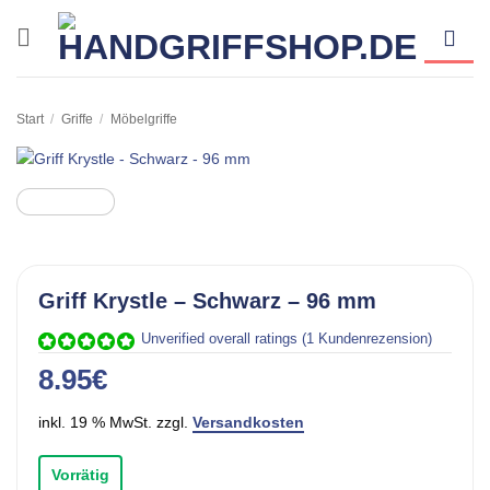
Zum
Inhalt
springen
Start
/
Griffe
/
Möbelgriffe
Griff Krystle – Schwarz – 96 mm
Unverified overall ratings
(
1
Kundenrezension)
Bewertet mit
1
8.95
€
5.00
von 5,
basierend
auf
inkl. 19 % MwSt. zzgl.
Versandkosten
Kundenbewertung
Vorrätig