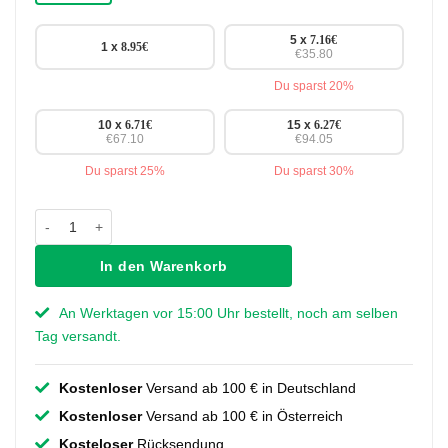
5 x
7.16
€
1 x
8.95
€
€35.80
Du sparst 20%
10 x
6.71
€
15 x
6.27
€
€67.10
€94.05
Du sparst 25%
Du sparst 30%
Griff Krystle - Schwarz - 96 mm Menge
In den Warenkorb
An Werktagen vor 15:00 Uhr bestellt, noch am selben
Tag versandt.
Kostenloser
Versand ab 100 € in Deutschland
Kostenloser
Versand ab 100 € in Österreich
Kosteloser
Rücksendung