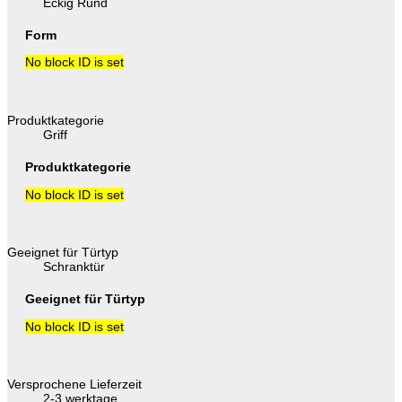
Eckig Rund
Form
No block ID is set
Produktkategorie
Griff
Produktkategorie
No block ID is set
Geeignet für Türtyp
Schranktür
Geeignet für Türtyp
No block ID is set
Versprochene Lieferzeit
2-3 werktage