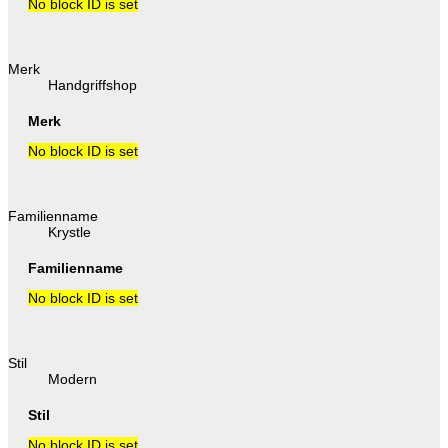
No block ID is set
Merk
Handgriffshop
Merk
No block ID is set
Familienname
Krystle
Familienname
No block ID is set
Stil
Modern
Stil
No block ID is set