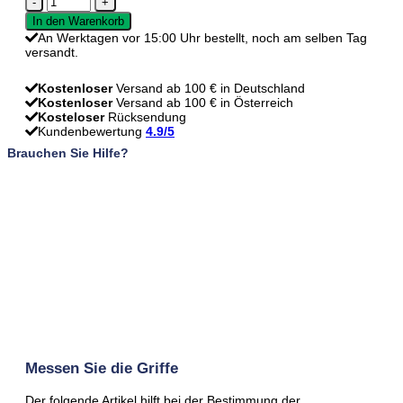
Krystle
In den Warenkorb
-
An Werktagen vor 15:00 Uhr bestellt, noch am selben Tag
Stahl
versandt.
-
128
mm
Kostenloser
Versand ab 100 € in Deutschland
Menge
Kostenloser
Versand ab 100 € in Österreich
Kosteloser
Rücksendung
Kundenbewertung
4.9/5
Brauchen Sie Hilfe?
Messen Sie die Griffe
Der folgende Artikel hilft bei der Bestimmung der