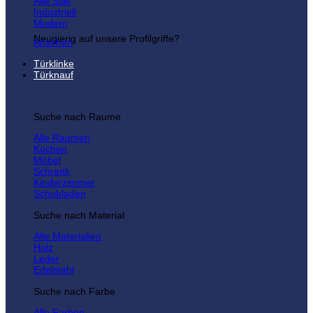
Alle Stile
Industriell
Modern
Neugierig auf unsere Profilgriffe?
Ansehen
Türklinke
Türknauf
Suche nach Raume
Alle Raumen
Küchen
Möbel
Schrank
Kinderzimmer
Schubladen
Suche nach Material
Alle Materialien
Holz
Leder
Edelstahl
Suche nach Farbe
Alle Farben