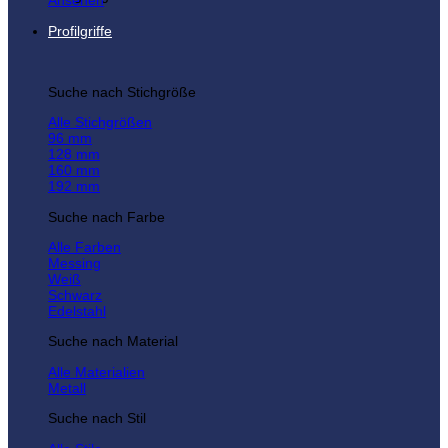
Ansehen
Profilgriffe
Suche nach Stichgröße
Alle Stichgrößen
96 mm
128 mm
160 mm
192 mm
Suche nach Farbe
Alle Farben
Messing
Weiß
Schwarz
Edelstahl
Suche nach Material
Alle Materialien
Metall
Suche nach Stil