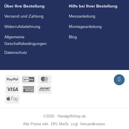
Über Ihre Bestellung
Hilfe bei Ihrer Bestellung
Versand und Zahlung
Messanleitung
Widerrufsbelehrung
Montageanleitung
Allgemeine
Blog
Geschaftsbedingungen
Datenschutz
PayPal
GiroPay
MasterCard
Visa
American
Sofort
Express
Apple
Pay
©2026 - Handgriffshop.de
Alle Preise inkl. 19% MwSt. zzgl. Versandkosten.