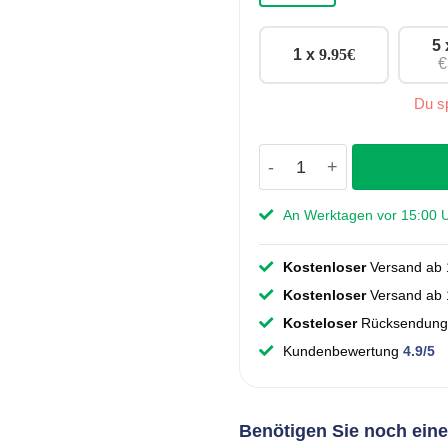
5
1 x
9.95
€
€
Du s
Griff Sven - Schwarz -
An Werktagen vor 15:00 Uh
Kostenloser
Versand ab 
Kostenloser
Versand ab 1
Kosteloser
Rücksendung
Kundenbewertung
4.9/5
Benötigen Sie noch ein