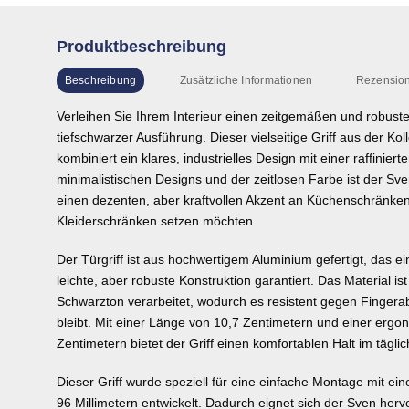
Produktbeschreibung
Beschreibung
Zusätzliche Informationen
Rezension
Verleihen Sie Ihrem Interieur einen zeitgemäßen und robuste
tiefschwarzer Ausführung. Dieser vielseitige Griff aus der Ko
kombiniert ein klares, industrielles Design mit einer raffini
minimalistischen Designs und der zeitlosen Farbe ist der Sven
einen dezenten, aber kraftvollen Akzent an Küchenschränken
Kleiderschränken setzen möchten.
Der Türgriff ist aus hochwertigem Aluminium gefertigt, das 
leichte, aber robuste Konstruktion garantiert. Das Material is
Schwarzton verarbeitet, wodurch es resistent gegen Fingerab
bleibt. Mit einer Länge von 10,7 Zentimetern und einer erg
Zentimetern bietet der Griff einen komfortablen Halt im tägl
Dieser Griff wurde speziell für eine einfache Montage mit 
96 Millimetern entwickelt. Dadurch eignet sich der Sven her