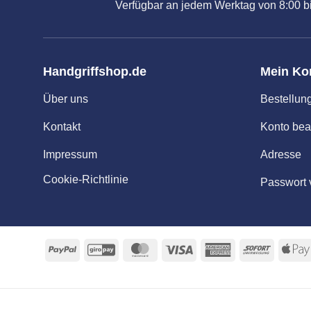
Verfügbar an jedem Werktag von 8:00 bi
Handgriffshop.de
Mein Ko
Über uns
Bestellun
Kontakt
Konto bea
Impressum
Adresse
Cookie-Richtlinie
Passwort 
PayPal
GiroPay
MasterCard
Visa
American
Sofort
Express