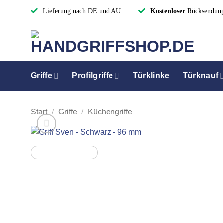
Zum
Lieferung nach DE und AU
Kostenloser
Rücksendun
Inhalt
springen
Griffe
Profilgriffe
Türklinke
Türknauf
Start
/
Griffe
/
Küchengriffe