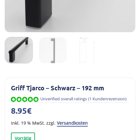
Griff Tjarco – Schwarz – 192 mm
Unverified overall ratings
(
1
Kundenrezension)
Bewertet
1
8.95
€
mit
5.00
von 5,
basierend
inkl. 19 % MwSt. zzgl.
Versandkosten
auf
Kundenbewertung
Vorrätig