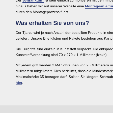
Der
Schrankgriff
ist sehr einfach zu montieren mit den mitg
hinaus haben wir auf unserer Website eine
Montageanleitu
durch den Montageprozess führt.
Was erhalten Sie von uns?
Der Tjarco wird je nach Anzahl der bestellten Produkte in ei
geliefert. Unsere Briefkästen und Pakete bestehen aus Karto
Die Türgriffe sind einzeln in Kunststoff verpackt. Die entsp
Kunststoffverpackung sind 70 x 270 x 1 Millimeter (lxbxh).
Mit jedem griff werden 2 M4 Schrauben von 25 Millimetern 
Millimetern mitgeliefert. Dies bedeutet, dass die Mindeststär
Maximalstärke 35 betragen darf. Sollten Sie längere Schraub
hier
.