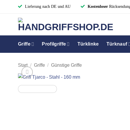
Zum
Lieferung nach DE und AU
Kostenloser
Rücksendun
Inhalt
springen
Griffe
Profilgriffe
Türklinke
Türknauf
Start
/
Griffe
/
Günstige Griffe