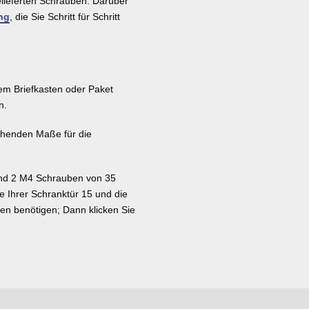
elieferten Schrauben. Darüber
ng
, die Sie Schritt für Schritt
nem Briefkasten oder Paket
n.
rechenden Maße für die
und 2 M4 Schrauben von 35
ke Ihrer Schranktür 15 und die
en benötigen; Dann klicken Sie