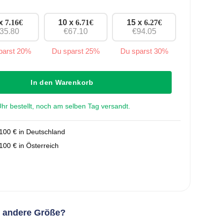
 x
7.16
€
10 x
6.71
€
15 x
6.27
€
35.80
€67.10
€94.05
parst 20%
Du sparst 25%
Du sparst 30%
160 mm Menge
In den Warenkorb
r bestellt, noch am selben Tag versandt.
100 € in Deutschland
00 € in Österreich
e andere Größe?