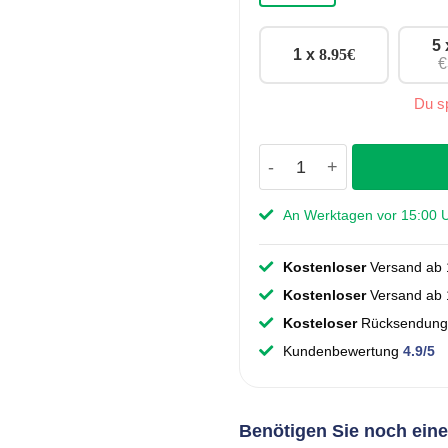
5
1 x
8.95
€
€
Du s
Griff Tjarco - Stahl - 
An Werktagen vor 15:00 Uh
Kostenloser
Versand ab 
Kostenloser
Versand ab 1
Kosteloser
Rücksendung
Kundenbewertung
4.9/5
Benötigen Sie noch ein