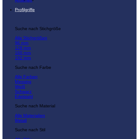
Ansehen
Profilgriffe
Suche nach Stichgröße
Alle Stichgrößen
96 mm
128 mm
160 mm
192 mm
Suche nach Farbe
Alle Farben
Messing
Weiß
Schwarz
Edelstahl
Suche nach Material
Alle Materialien
Metall
Suche nach Stil