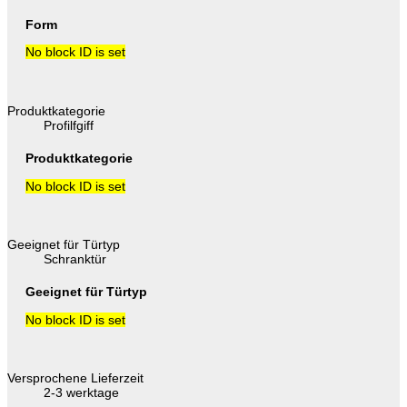
Form
No block ID is set
Produktkategorie
Profilfgiff
Produktkategorie
No block ID is set
Geeignet für Türtyp
Schranktür
Geeignet für Türtyp
No block ID is set
Versprochene Lieferzeit
2-3 werktage