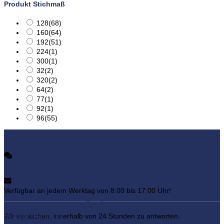
Produkt Stichmaß
128
(68)
160
(64)
192
(51)
224
(1)
300
(1)
32
(2)
320
(2)
64
(2)
77
(1)
92
(1)
96
(55)
Facebook Messenger mit uns!
Verfügbar an jedem Werktag von 8:00 bis 17:00 Uhr!
Senden Sie uns Ihre Fragen per E-Mail
Handgriffshop.de
Wir versuchen, innerhalb von 24 Stunden zu antworten.