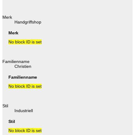
Merk
Handgriffshop
Merk
No block ID is set
Familienname
Christien
Familienname
No block ID is set
Stil
Industriell
Stil
No block ID is set