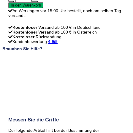
Christien
In den Warenkorb
-
An Werktagen vor 15:00 Uhr bestellt, noch am selben Tag
Schwarz
versandt.
-
192
mm
Kostenloser
Versand ab 100 € in Deutschland
Menge
Kostenloser
Versand ab 100 € in Österreich
Kosteloser
Rücksendung
Kundenbewertung
4.9/5
Brauchen Sie Hilfe?
Messen Sie die Griffe
Der folgende Artikel hilft bei der Bestimmung der