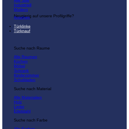
Alle Stile
Industriell
Modern
Neugierig auf unsere Profilgriffe?
Ansehen
Türklinke
Türknauf
Suche nach Raume
Alle Raumen
Küchen
Möbel
Schrank
Kinderzimmer
Schubladen
Suche nach Material
Alle Materialien
Holz
Leder
Edelstahl
Suche nach Farbe
Alle Farben