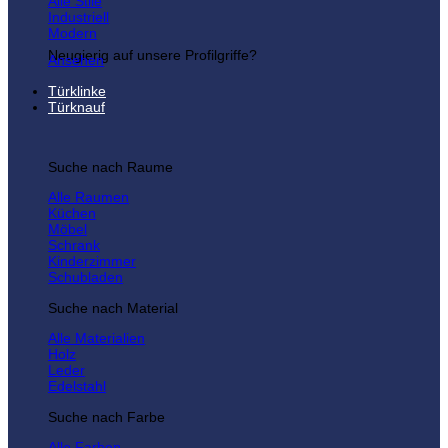
Alle Stile
Industriell
Modern
Neugierig auf unsere Profilgriffe?
Ansehen
Türklinke
Türknauf
Suche nach Raume
Alle Raumen
Küchen
Möbel
Schrank
Kinderzimmer
Schubladen
Suche nach Material
Alle Materialien
Holz
Leder
Edelstahl
Suche nach Farbe
Alle Farben