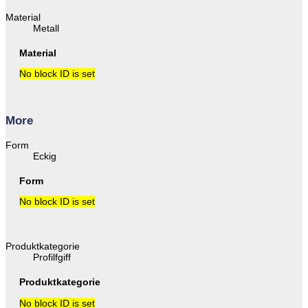
Material
Metall
Material
No block ID is set
More
Form
Eckig
Form
No block ID is set
Produktkategorie
Profilfgiff
Produktkategorie
No block ID is set