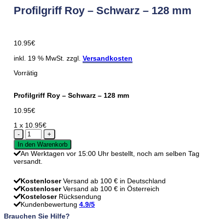
Profilgriff Roy – Schwarz – 128 mm
10.95
€
inkl. 19 % MwSt. zzgl.
Versandkosten
Vorrätig
Profilgriff Roy – Schwarz – 128 mm
10.95
€
1 x
10.95
€
Profilgriff
Roy
In den Warenkorb
-
An Werktagen vor 15:00 Uhr bestellt, noch am selben Tag
Schwarz
versandt.
-
128
mm
Kostenloser
Versand ab 100 € in Deutschland
Menge
Kostenloser
Versand ab 100 € in Österreich
Kosteloser
Rücksendung
Kundenbewertung
4.9/5
Brauchen Sie Hilfe?