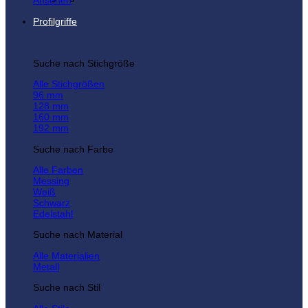
Ansehen
Profilgriffe
Suche nach Stichgröße
Alle Stichgrößen
96 mm
128 mm
160 mm
192 mm
Suche nach Farbe
Alle Farben
Messing
Weiß
Schwarz
Edelstahl
Suche nach Material
Alle Materialien
Metall
Suche nach Stil