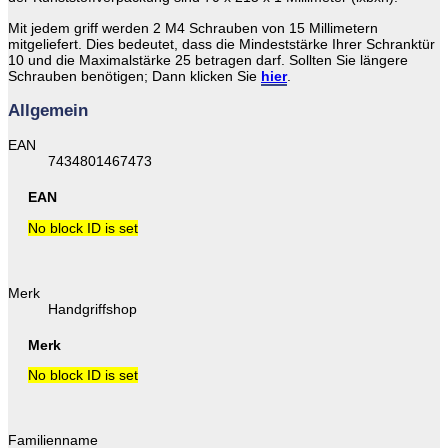
Mit jedem griff werden 2 M4 Schrauben von 15 Millimetern
mitgeliefert. Dies bedeutet, dass die Mindeststärke Ihrer Schranktür
10 und die Maximalstärke 25 betragen darf. Sollten Sie längere
Schrauben benötigen; Dann klicken Sie
hier
.
Allgemein
EAN
7434801467473
EAN
No block ID is set
Merk
Handgriffshop
Merk
No block ID is set
Familienname