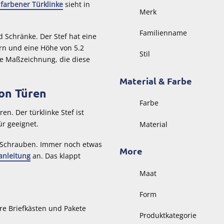
lfarbener Türklinke
sieht in
Merk
Familienname
 Schränke. Der Stef hat eine
ern und eine Höhe von 5.2
Stil
ne Maßzeichnung, die diese
Material & Farbe
on Türen
Farbe
en. Der türklinke Stef ist
ür geeignet.
Material
en Schrauben. Immer noch etwas
More
nleitung
an. Das klappt
Maat
Form
re Briefkästen und Pakete
Produktkategorie