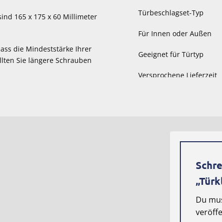
Türbeschlagset-Typ
nd 165 x 175 x 60 Millimeter
Für Innen oder Außen
dass die Mindeststärke Ihrer
Geeignet für Türtyp
llten Sie längere Schrauben
Versprochene Lieferzeit
Gewicht
Maße
Schre
„Türk
Du mu
veröff