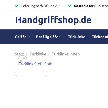
Zum
Lieferung nach DE und AU
Rücksen
Kostenloser
Inhalt
springen
Griffe
Profilgriffe
Türklinke
Türknau
Start
/
Türklinke
/
Türklinke Innen