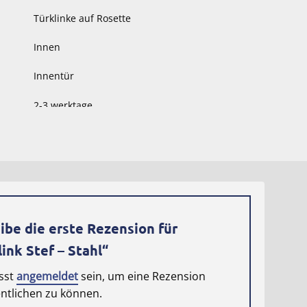
Türklinke auf Rosette
Innen
Innentür
2-3 werktage
500.0000 kg
7.3000 × 5.2000 × 5.2000 cm
ibe die erste Rezension für
link Stef – Stahl“
sst
angemeldet
sein, um eine Rezension
entlichen zu können.