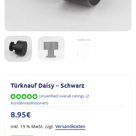
Türknauf Daisy – Schwarz
Unverified overall ratings
(
2
Kundenrezensionen)
Bewertet
1
mit
5.00
8.95
€
von 5,
basierend
auf
inkl. 19 % MwSt. zzgl.
Versandkosten
Kundenbewertung