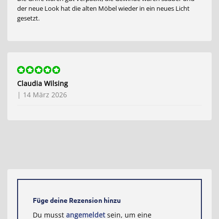
der neue Look hat die alten Möbel wieder in ein neues Licht
gesetzt.
Bewertet
Claudia Wilsing
mit
5
von 5
|
14 März 2026
Füge deine Rezension hinzu
Du musst
angemeldet
sein, um eine