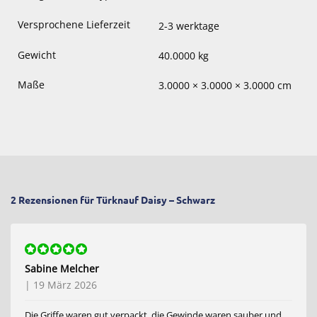
Versprochene Lieferzeit
2-3 werktage
Gewicht
40.0000 kg
Maße
3.0000 × 3.0000 × 3.0000 cm
2 Rezensionen für
Türknauf Daisy – Schwarz
Bewertet
Sabine Melcher
mit
5
von 5
|
19 März 2026
Die Griffe waren gut verpackt, die Gewinde waren sauber und