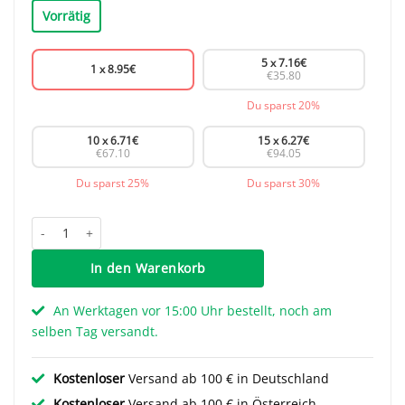
Vorrätig
5 x
7.16
€
1 x
8.95
€
€35.80
Du sparst 20%
10 x
6.71
€
15 x
6.27
€
€67.10
€94.05
Du sparst 25%
Du sparst 30%
Türknauf Daisy - Schwarz Menge
In den Warenkorb
An Werktagen vor 15:00 Uhr bestellt, noch am
selben Tag versandt.
Kostenloser
Versand ab 100 € in Deutschland
Kostenloser
Versand ab 100 € in Österreich