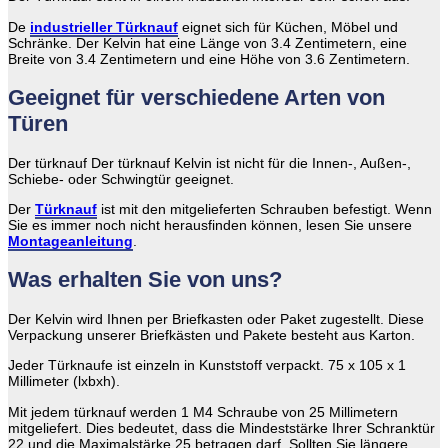
De
industrieller Türknauf
eignet sich für Küchen, Möbel und
Schränke. Der Kelvin hat eine Länge von 3.4 Zentimetern, eine
Breite von 3.4 Zentimetern und eine Höhe von 3.6 Zentimetern.
Geeignet für verschiedene Arten von
Türen
Der türknauf Der türknauf Kelvin ist nicht für die Innen-, Außen-,
Schiebe- oder Schwingtür geeignet.
Der
Türknauf
ist mit den mitgelieferten Schrauben befestigt. Wenn
Sie es immer noch nicht herausfinden können, lesen Sie unsere
Montageanleitung
.
Was erhalten Sie von uns?
Der Kelvin wird Ihnen per Briefkasten oder Paket zugestellt. Diese
Verpackung unserer Briefkästen und Pakete besteht aus Karton.
Jeder Türknaufe ist einzeln in Kunststoff verpackt. 75 x 105 x 1
Millimeter (lxbxh).
Mit jedem türknauf werden 1 M4 Schraube von 25 Millimetern
mitgeliefert. Dies bedeutet, dass die Mindeststärke Ihrer Schranktür
22 und die Maximalstärke 25 betragen darf. Sollten Sie längere