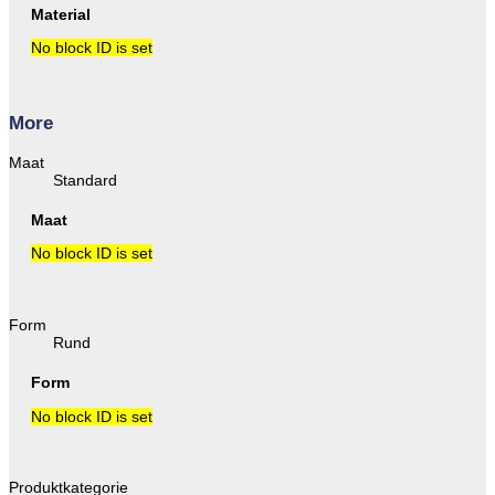
Material
No block ID is set
More
Maat
Standard
Maat
No block ID is set
Form
Rund
Form
No block ID is set
Produktkategorie