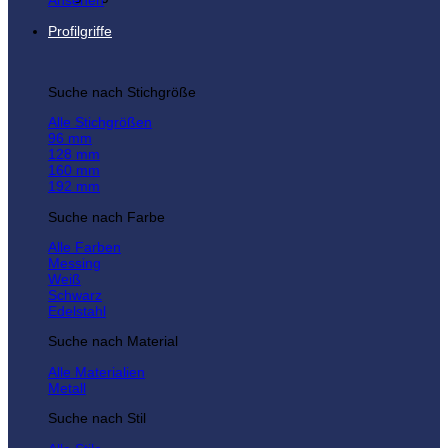
Ansehen
Profilgriffe
Suche nach Stichgröße
Alle Stichgrößen
96 mm
128 mm
160 mm
192 mm
Suche nach Farbe
Alle Farben
Messing
Weiß
Schwarz
Edelstahl
Suche nach Material
Alle Materialien
Metall
Suche nach Stil