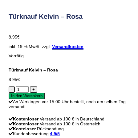
Türknauf Kelvin – Rosa
8.95
€
inkl. 19 % MwSt. zzgl.
Versandkosten
Vorrätig
Türknauf Kelvin – Rosa
8.95
€
Türknauf
Kelvin
In den Warenkorb
-
An Werktagen vor 15:00 Uhr bestellt, noch am selben Tag
Rosa
versandt.
Menge
Kostenloser
Versand ab 100 € in Deutschland
Kostenloser
Versand ab 100 € in Österreich
Kosteloser
Rücksendung
Kundenbewertung
4.9/5