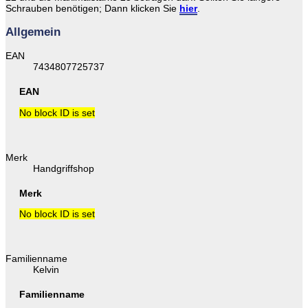
Schrauben benötigen; Dann klicken Sie
hier
.
Allgemein
EAN
7434807725737
EAN
No block ID is set
Merk
Handgriffshop
Merk
No block ID is set
Familienname
Kelvin
Familienname