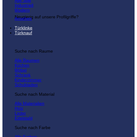
Alle Stile
Industriell
Modern
Neugierig auf unsere Profilgriffe?
Ansehen
Türklinke
Türknauf
Suche nach Raume
Alle Raumen
Küchen
Möbel
Schrank
Kinderzimmer
Schubladen
Suche nach Material
Alle Materialien
Holz
Leder
Edelstahl
Suche nach Farbe
Alle Farben