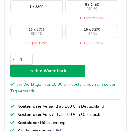
5 x
7.16
€
1 x
8.95
€
€35.80
Du sparst 20%
10 x
6.71
€
15 x
6.27
€
€67.10
€94.05
Du sparst 25%
Du sparst 30%
Griff Krystle - Schwarz - 192 mm Menge
In den Warenkorb
An Werktagen vor 15:00 Uhr bestellt, noch am selben
Tag versandt.
Kostenloser
Versand ab 100 € in Deutschland
Kostenloser
Versand ab 100 € in Österreich
Kosteloser
Rücksendung
Kundenbewertung
4.9/5