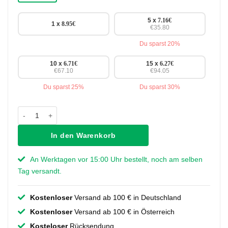
5 x
7.16
€
1 x
8.95
€
€35.80
Du sparst 20%
10 x
6.71
€
15 x
6.27
€
€67.10
€94.05
Du sparst 25%
Du sparst 30%
Griff Marloes - Stahl - 96 mm Menge
In den Warenkorb
An Werktagen vor 15:00 Uhr bestellt, noch am selben
Tag versandt.
Kostenloser
Versand ab 100 € in Deutschland
Kostenloser
Versand ab 100 € in Österreich
Kosteloser
Rücksendung