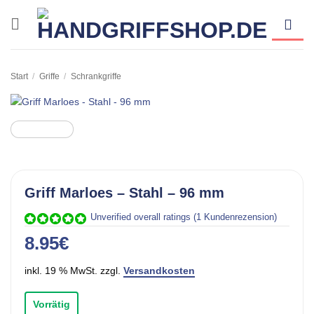
Zum
Inhalt
springen
Start
/
Griffe
/
Schrankgriffe
Griff Marloes – Stahl – 96 mm
Unverified overall ratings
(
1
Kundenrezension)
Bewertet mit
1
8.95
€
5.00
von 5,
basierend
auf
inkl. 19 % MwSt. zzgl.
Versandkosten
Kundenbewertung
Vorrätig