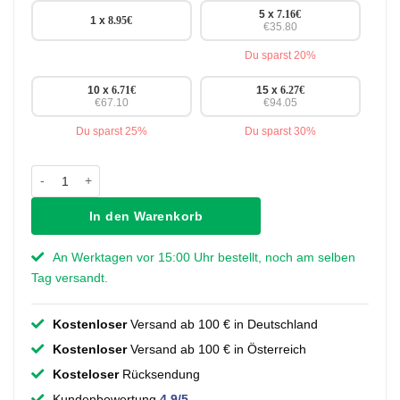
5 x
7.16
€
1 x
8.95
€
€35.80
Du sparst 20%
10 x
6.71
€
15 x
6.27
€
€67.10
€94.05
Du sparst 25%
Du sparst 30%
Griff Marloes - Schwarz - 96 mm Menge
In den Warenkorb
An Werktagen vor 15:00 Uhr bestellt, noch am selben
Tag versandt.
Kostenloser
Versand ab 100 € in Deutschland
Kostenloser
Versand ab 100 € in Österreich
Kosteloser
Rücksendung
Kundenbewertung
4.9/5