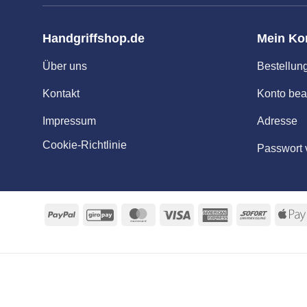
Handgriffshop.de
Mein Ko
Über uns
Bestellun
Kontakt
Konto bea
Impressum
Adresse
Cookie-Richtlinie
Passwort 
PayPal
GiroPay
MasterCard
Visa
American
Sofort
Express