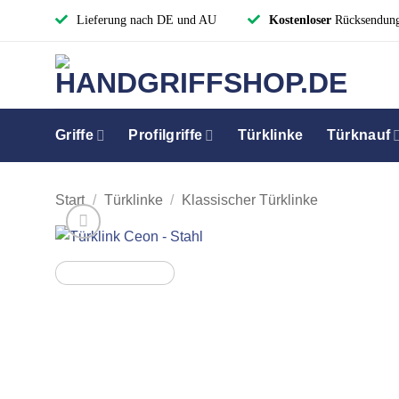
Zum
Lieferung nach DE und AU
Kostenloser
Rücksendun
Inhalt
springen
Griffe
Profilgriffe
Türklinke
Türknauf
Start
/
Türklinke
/
Klassischer Türklinke