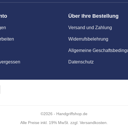
nto
Über Ihre Bestellung
gen
Versand und Zahlung
rbeiten
Widerrufsbelehrung
Allgemeine Geschaftsbedin
vergessen
Datenschutz
Apple
Pay
©2026 - Handgriffshop.de
Alle Preise inkl. 19% MwSt. zzgl. Versandkosten.